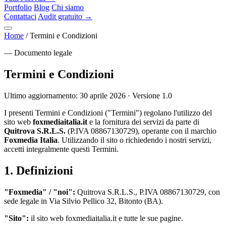
Portfolio
Blog
Chi siamo
Contattaci
Audit gratuito →
Home
/
Termini e Condizioni
— Documento legale
Termini e Condizioni
Ultimo aggiornamento: 30 aprile 2026 · Versione 1.0
I presenti Termini e Condizioni ("Termini") regolano l'utilizzo del
sito web
foxmediaitalia.it
e la fornitura dei servizi da parte di
Quitrova S.R.L.S.
(P.IVA 08867130729), operante con il marchio
Foxmedia Italia
. Utilizzando il sito o richiedendo i nostri servizi,
accetti integralmente questi Termini.
1. Definizioni
"Foxmedia" / "noi":
Quitrova S.R.L.S., P.IVA 08867130729, con
sede legale in Via Silvio Pellico 32, Bitonto (BA).
"Sito":
il sito web foxmediaitalia.it e tutte le sue pagine.