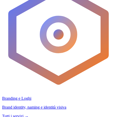
Branding e Loghi
Brand identity, naming e identità visiva
Tutti i servizi
→